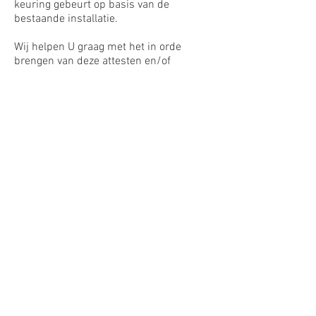
keuring gebeurt op basis van de
bestaande installatie.
Wij helpen U graag met het in orde
brengen van deze attesten en/of
schema’s.
Onze keurders zorgen steeds voor een
vlot verloop van de keuring.
Neem dus spoedig contact.
Is een afgekeurde installatie een
probleem?
Nee, u hebt een attest van de elektrische
keuring nodig en dat is alles wat de
notaris verlangt.
Prijzen