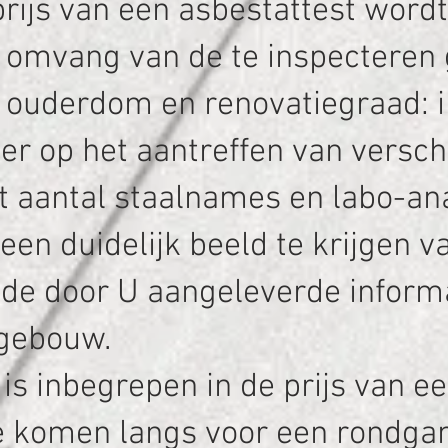
rijs van een asbestattest word
e omvang van de te inspecteren
e ouderdom en renovatiegraad:
ter op het aantreffen van versc
et aantal staalnames en labo-an
en duidelijk beeld te krijgen va
 de door U aangeleverde inform
gebouw.
is inbegrepen in de prijs van e
e komen langs voor een rondga